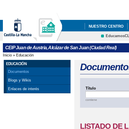
Pa
co
pri
NUESTRO CENTRO
EducamosC
AYUDAS LIBROS DE 
CRFP
CEIP Juan de Austria, Alcázar de San Juan (Ciudad Real)
CALENDARIO ESCOLAR
Inicio
»
Educación
Se encuentra usted aquí
EDUCACIÓN
Documento
Documentos
Blogs y Wikis
Título
Enlaces de interés
contiene
LISTADO DE L