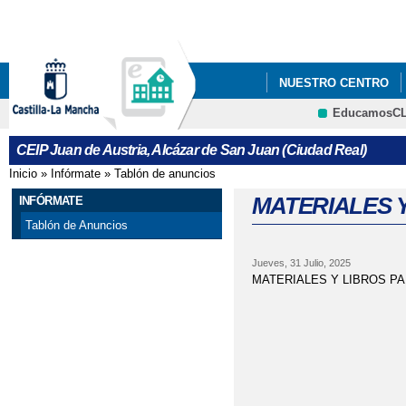
Pa
co
pri
NUESTRO CENTRO
EducamosC
AYUDAS LIBROS DE 
CRFP
CEIP Juan de Austria, Alcázar de San Juan (Ciudad Real)
CALENDARIO ESCOLAR
Inicio
»
Infórmate
»
Tablón de anuncios
Se encuentra usted aquí
MATERIALES Y
INFÓRMATE
Tablón de Anuncios
Jueves, 31 Julio, 2025
MATERIALES Y LIBROS PA